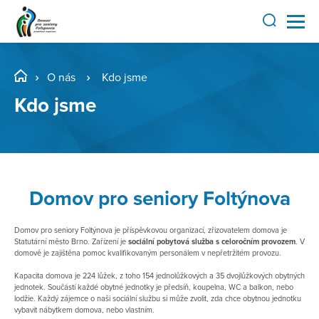
O nás
Kdo jsme
Kdo jsme
Domov pro seniory Foltýnova
Domov pro seniory Foltýnova je příspěvkovou organizací, zřizovatelem domova je
Statutární město Brno. Zařízení je
sociální pobytová služba s celoročním provozem
. V
domově je zajištěna pomoc kvalifikovaným personálem v nepřetržitém provozu.
Kapacita domova je 224 lůžek, z toho 154 jednolůžkových a 35 dvojlůžkových obytných
jednotek. Součástí každé obytné jednotky je předsíň, koupelna, WC a balkon, nebo
lodžie. Každý zájemce o naši sociální službu si může zvolit, zda chce obytnou jednotku
vybavit nábytkem domova, nebo vlastním.