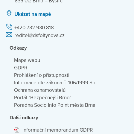
635 00, Brno – Bystrc
Ukázat na mapě
+420 732 930 818
reditel@dsfoltynova.cz
Odkazy
Mapa webu
GDPR
Prohlášení o přístupnosti
Informace dle zákona č. 106/1999 Sb.
Ochrana oznamovatelů
Portál "Bezpečnější Brno"
Poradna Socio Info Point města Brna
Další odkazy
Informační memorandum GDPR